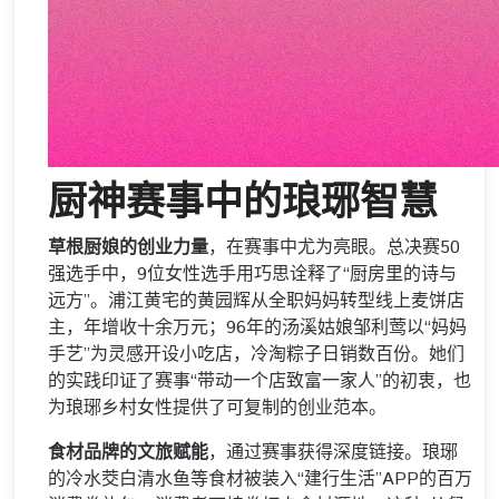
厨神赛事中的琅琊智慧
草根厨娘的创业力量
，在赛事中尤为亮眼。总决赛50
强选手中，9位女性选手用巧思诠释了“厨房里的诗与
远方”。浦江黄宅的黄园辉从全职妈妈转型线上麦饼店
主，年增收十余万元；96年的汤溪姑娘邹利莺以“妈妈
手艺”为灵感开设小吃店，冷淘粽子日销数百份。她们
的实践印证了赛事“带动一个店致富一家人”的初衷，也
为琅琊乡村女性提供了可复制的创业范本。
食材品牌的文旅赋能
，通过赛事获得深度链接。琅琊
的冷水茭白清水鱼等食材被装入“建行生活”APP的百万