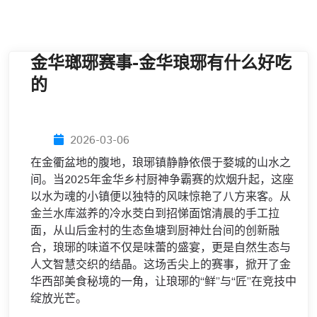
金华瑯琊赛事-金华琅琊有什么好吃
的
2026-03-06
在金衢盆地的腹地，琅琊镇静静依偎于婺城的山水之
间。当2025年金华乡村厨神争霸赛的炊烟升起，这座
以水为魂的小镇便以独特的风味惊艳了八方来客。从
金兰水库滋养的冷水茭白到招悌面馆清晨的手工拉
面，从山后金村的生态鱼塘到厨神灶台间的创新融
合，琅琊的味道不仅是味蕾的盛宴，更是自然生态与
人文智慧交织的结晶。这场舌尖上的赛事，掀开了金
华西部美食秘境的一角，让琅琊的“鲜”与“匠”在竞技中
绽放光芒。