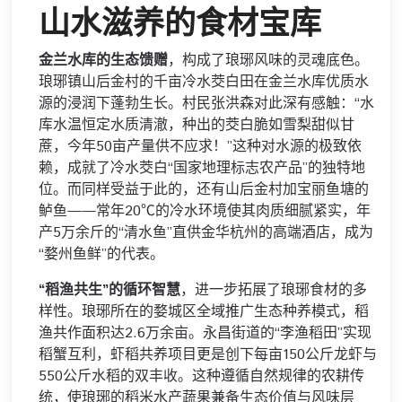
山水滋养的食材宝库
金兰水库的生态馈赠
，构成了琅琊风味的灵魂底色。
琅琊镇山后金村的千亩冷水茭白田在金兰水库优质水
源的浸润下蓬勃生长。村民张洪森对此深有感触：“水
库水温恒定水质清澈，种出的茭白脆如雪梨甜似甘
蔗，今年50亩产量供不应求！”这种对水源的极致依
赖，成就了冷水茭白“国家地理标志农产品”的独特地
位。而同样受益于此的，还有山后金村加宝丽鱼塘的
鲈鱼——常年20℃的冷水环境使其肉质细腻紧实，年
产5万余斤的“清水鱼”直供金华杭州的高端酒店，成为
“婺州鱼鲜”的代表。
“稻渔共生”的循环智慧
，进一步拓展了琅琊食材的多
样性。琅琊所在的婺城区全域推广生态种养模式，稻
渔共作面积达2.6万余亩。永昌街道的“李渔稻田”实现
稻蟹互利，虾稻共养项目更是创下每亩150公斤龙虾与
550公斤水稻的双丰收。这种遵循自然规律的农耕传
统，使琅琊的稻米水产蔬果兼备生态价值与风味层