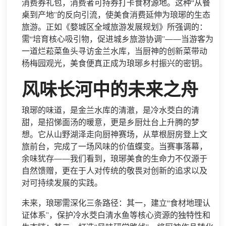
消费券礼包，消费者可持券打卡食材源地。这种“从餐
桌到产地”的反向引流，使美食消费延伸为琅琊的生态
旅游。正如《婺城区全域旅游发展规划》所强调的：
需“培育核心吸引物，促进城乡旅游协调”——当游客为
一道烂菘菜鱼头寻访金兰水库，当厨神的创新菜带动
杨梅园观光，美食便真正成为琅琊乡村振兴的密钥。
风味长河中的未来之舟
琅琊的味道，是金兰水库的清澈，是冷水茭白的清
甜，是招悌面汤的暖意，更是乡厨灶台上升腾的梦
想。它从山野湖泽走向厨神赛场，从草根厨房登上文
旅前台，完成了一场风味的价值蝶变。当赛事落幕，
余味犹存——我们看到，琅琊美食的生命力不仅源于
自然馈赠，更在于人对传统的敬畏对创新的追求以及
对可持续发展的实践。
未来，琅琊需深化三条路径：其一，建立“食材地理认
证体系”，保护冷水茭白清水鱼等核心资源的独特性和