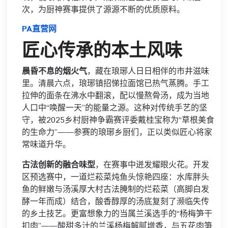
次，为厨神赛事提供了源源不断的优质原料。
PA直营网
匠心传承的本土风味
晨昏不息的烟火气
，藏在琅琊人日日相伴的市井滋味
里。清晨六点，琅琊镇招悌拉面馆已热气蒸腾。手工
拉伸的面条在沸水中翻滚，配以慢熬骨汤，成为当地
人口中“唤醒一天”的能量之源。这种对传统手艺的坚
守，被2025乡村厨神争霸赛评委戴桂宝称为“草根美食
的生命力”——参赛的琅琊乡厨们，正以类似匠心将家
常味道升华。
古法创新的融合味型
，在赛事中迸发耀眼火花。开发
区预选赛中，一道烂菘菜炖鱼头惊艳四座：水库胖头
鱼的鲜嫩与汤溪厚大村古法腌制的烂菘菜（高脚白发
酵一年而成）结合，酸香醇厚的汤底复刻了濒临失传
的乡土技艺。更富想象力的当属兰溪选手的“杨梅笋干
扣肉”——酸甜多汁的兰溪杨梅解腻增香，与五花肉笋