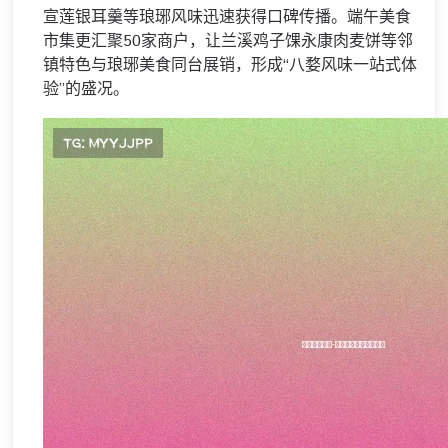
宣莲银耳羹等琅琊风味迅速获得口碑传播。端午美食
市集更汇聚50家商户，让兰溪鸡子馃永康肉麦饼等邻
镇特色与琅琊美食同台展销，形成“八婺风味一站式体
验”的盛况。