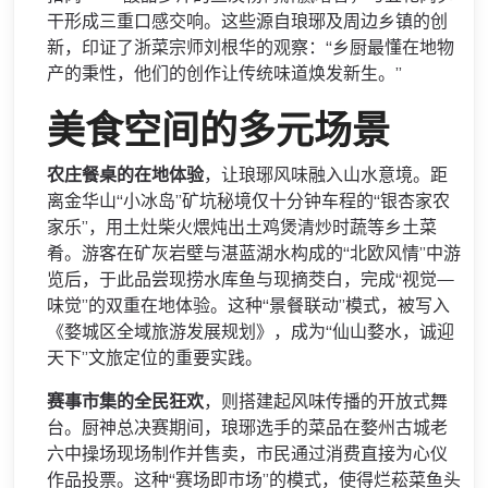
干形成三重口感交响。这些源自琅琊及周边乡镇的创
新，印证了浙菜宗师刘根华的观察：“乡厨最懂在地物
产的秉性，他们的创作让传统味道焕发新生。”
美食空间的多元场景
农庄餐桌的在地体验
，让琅琊风味融入山水意境。距
离金华山“小冰岛”矿坑秘境仅十分钟车程的“银杏家农
家乐”，用土灶柴火煨炖出土鸡煲清炒时蔬等乡土菜
肴。游客在矿灰岩壁与湛蓝湖水构成的“北欧风情”中游
览后，于此品尝现捞水库鱼与现摘茭白，完成“视觉—
味觉”的双重在地体验。这种“景餐联动”模式，被写入
《婺城区全域旅游发展规划》，成为“仙山婺水，诚迎
天下”文旅定位的重要实践。
赛事市集的全民狂欢
，则搭建起风味传播的开放式舞
台。厨神总决赛期间，琅琊选手的菜品在婺州古城老
六中操场现场制作并售卖，市民通过消费直接为心仪
作品投票。这种“赛场即市场”的模式，使得烂菘菜鱼头