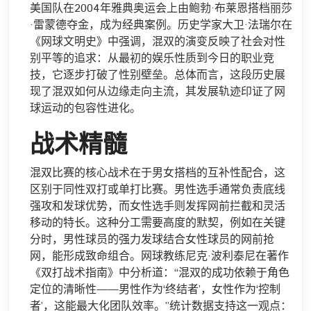
美国队在2004年雅典奥运会上由鲍勃·布莱恩搭档丽莎
·雷蒙德夺金，成为经典案例。历史学家大卫·法瑞尔在
《网球文明史》中强调，混双的演变反映了社会对性
别平等的追求：从最初的娱乐性质到今日的职业竞
技，它逐步打破了性别壁垒。总体而言，这段历史展
现了混双如何从边缘走向主流，其发展轨迹印证了网
球运动的包容性进化。
战术精髓
混双比赛的核心战术在于男女搭档的互补性配合，这
区别于同性双打或单打比赛。男性选手通常负责底线
强攻和发球优势，而女性选手则发挥网前拦截和灵活
移动的特长。这种分工需要高度的默契，例如在关键
分时，男性球员的强力发球结合女性球员的网前抢
网，能形成致命组合。网球教练尼克·波利泰尼在著作
《双打战术指南》中分析道：“混双的成功依赖于角色
定位的清晰性——男性作为‘终结者’，女性作为‘控制
者’，这能最大化团队效率。”统计数据支持这一观点：