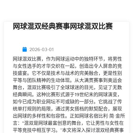
网球混双经典赛事网球混双比赛
2026-03-01
网球混双比赛，作为网球运动中的独特环节，将男性
与女性选手的才华交织在一起，创造出令人屏息的竞
技盛宴。它不仅是技术与战术的完美融合，更是性别
平等与团队精神的生动体现。从大满贯赛事到奥运会
舞台，混双比赛吸引了全球球迷的目光，见证了无数
经典瞬间。这种比赛形式源于19世纪末的网球演变，
如今已成为职业网坛不可或缺的一部分。它挑战了传
统单打规则的局限，通过男女搭档的默契配合，展现
出网球的多样性和包容性。正如网球名宿比利·简·金所
言：“混双是网球最富创意的舞台，它让男性与女性在
平等竞技中相互学习。”本文将深入探讨混双经典赛事