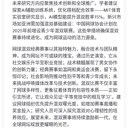
未来研究方向应聚焦技术创新和全球推广。学者建议
探索AI辅助训练系统，优化搭档配合效率——MIT体育
实验室研究显示，AI模型能提升混双胜率15%。新兴市
场如亚洲需加强混双基础建设：中国网球协会计划在
2025年前增设青少年混双联赛。这些举措将确保混双
赛事持续进化，成为网球运动的活力源泉。
网球混双经典赛事以其独特魅力，融合技术与团队精
神，成为网坛不可或缺的瑰宝。通过历史演变，它从
社交娱乐升华至职业竞技；战术精髓展现了男女协作
的创新力量；经典赛事如温网和奥运会决赛，留下永
恒印记；社会影响则推动性别平等和青少年成长；未
来挑战呼唤媒体改革与技术创新。混双比赛不仅丰富
了网球多样性，更象征着体育的包容性本质——正如
引言所述，它让观众见证“平等竞技中的相互学习”。建
议网球组织优先提升混双曝光度，如增加赛事直播和
奖金投入；研究人员可深入探究混双对心理韧性的培
养效应。展望未来，混双赛事将持续激励新一代，在
全球网坛绽放更耀眼的光芒。