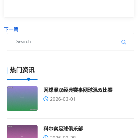
下一篇
热门资讯
网球混双经典赛事网球混双比赛
2026-03-01
科尔察足球俱乐部