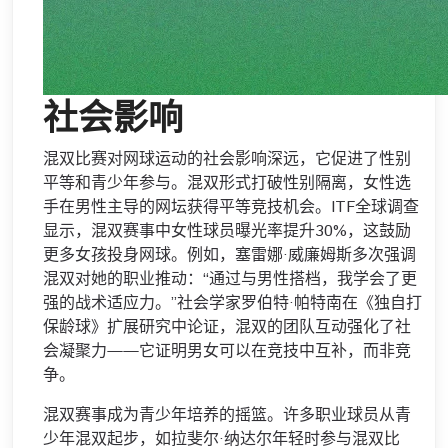
社会影响
混双比赛对网球运动的社会影响深远，它促进了性别
平等和青少年参与。混双形式打破性别隔离，女性选
手在男性主导的网坛获得平等竞技机会。ITF全球调查
显示，混双赛事中女性球员曝光率提升30%，这鼓励
更多女孩投身网球。例如，塞雷娜·威廉姆斯多次强调
混双对她的职业推动：“通过与男性搭档，我学会了更
强的战术适应力。”社会学家罗伯特·帕特南在《独自打
保龄球》扩展研究中论证，混双的团队互动强化了社
会凝聚力——它证明男女可以在竞技中互补，而非竞
争。
混双赛事成为青少年培养的摇篮。许多职业球员从青
少年混双起步，如拉斐尔·纳达尔年轻时参与混双比