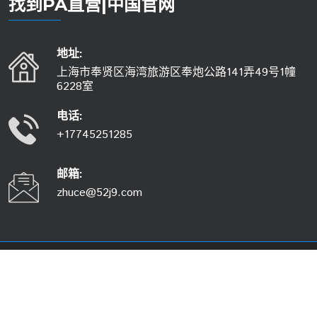
找到PA直营|中国官网
地址:
上海市奉贤区海湾旅游区奉炮公路141弄49号1幢
6228室
电话:
+17745251285
邮箱:
zhuce@52j9.com
©
PA直营|中国官网
Inc. 版权所有。
网站地图