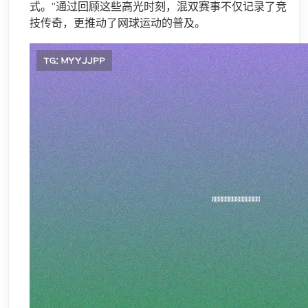
式。”通过回顾这些高光时刻，混双赛事不仅记录了竞
技传奇，更推动了网球运动的普及。