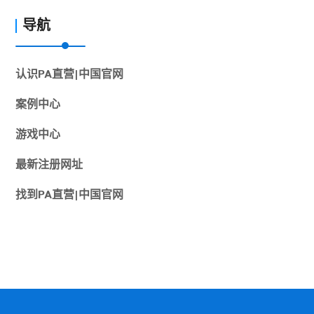
导航
认识PA直营|中国官网
案例中心
游戏中心
最新注册网址
找到PA直营|中国官网