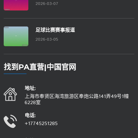
2026-03-07
足球比赛赛事报道
2026-03-05
找到PA直营|中国官网
地址:
上海市奉贤区海湾旅游区奉炮公路141弄49号1幢
6228室
电话:
+17745251285