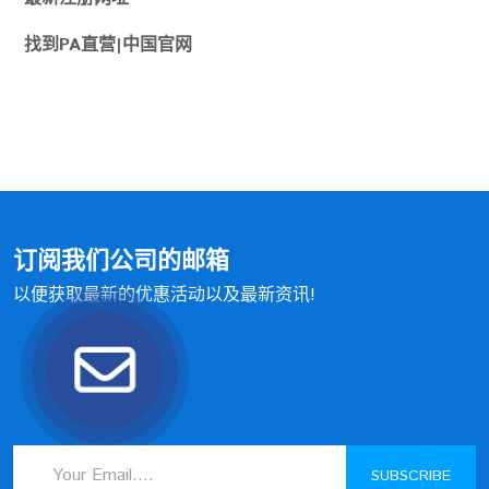
找到PA直营|中国官网
订阅我们公司的邮箱
以便获取最新的优惠活动以及最新资讯!
SUBSCRIBE