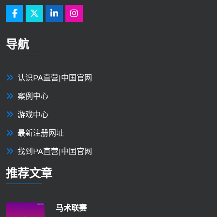
导航
认识PA直营|中国官网
案例中心
游戏中心
最新注册网址
找到PA直营|中国官网
推荐文章
马术联赛