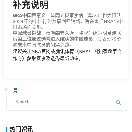
补充说明
NBA中国赛意义
：篮网老板蔡崇信（华人）和太阳队
2024年的中国行为赛事回归铺路，旨在重建NBA与中
国市场的关系。
中国球员挑战
：杨瀚森若入选，将成为继姚明易建联
后
第三位通过选秀进入NBA的中国球员
，其表现将影
响未来中国球员的NBA之路。
建议关注NBA官网或腾讯体育（NBA中国独家数字合
作方）获取赛事及选秀最新动态。
上一篇
热门资讯