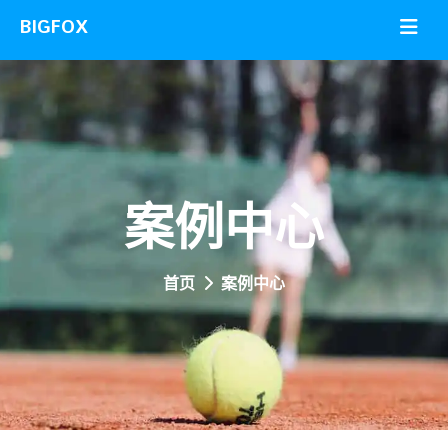
案例中心
首页
案例中心