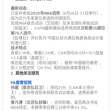
最新动态
：
已宣布参加
2025年NBA选秀
（6月26日-27日举行），
成为近九年来首位参选的中国球员。
完成NBA联合试训（芝加哥）及多支球队单独试训
（如猛龙），ESPN最新模拟选秀预测其
次轮第35顺位
被76人选中
。
《彭博社》评价其为“可能比状元弗拉格更具商业价值
的潜力股”。
技术特点
：
身高2.18米，臂展2.24米，CBA场均16.6分+10.5篮板
+2.6盖帽（盖帽王）。
策应能力突出（场均3助攻），被称“中国版约基奇”，
但三分稳定性（34.5%）和防挡拆速度需提升。
2.
其他关注球员
PA直营官网
林葳（南京队后卫）
：场均21分（CBA本土得分
王），宣布参选但未获联合试训邀请，选秀前景不
明。
曾凡博（北京队前锋）
：合同到期，是否再次冲击
NBA待定，本赛季季后赛三分命中率43.3%。